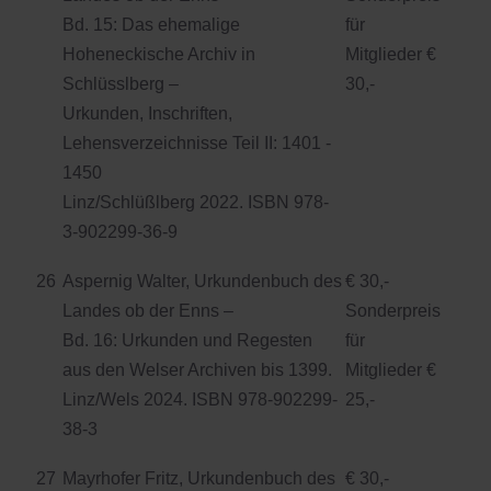
Bd. 15: Das ehemalige
für
Hoheneckische Archiv in
Mitglieder €
Schlüsslberg –
30,-
Urkunden, Inschriften,
Lehensverzeichnisse Teil II: 1401 -
1450
Linz/Schlüßlberg 2022. ISBN 978-
3-902299-36-9
26
Aspernig Walter, Urkundenbuch des
€ 30,-
Landes ob der Enns –
Sonderpreis
Bd. 16: Urkunden und Regesten
für
aus den Welser Archiven bis 1399.
Mitglieder €
Linz/Wels 2024. ISBN 978-902299-
25,-
38-3
27
Mayrhofer Fritz, Urkundenbuch des
€ 30,-