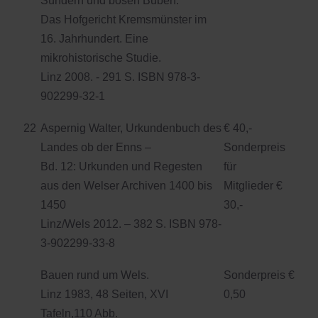
Sündern und bösen Buben.
Das Hofgericht Kremsmünster im
16. Jahrhundert. Eine
mikrohistorische Studie.
Linz 2008. - 291 S. ISBN 978-3-
902299-32-1
22
Aspernig Walter, Urkundenbuch des
€ 40,-
Landes ob der Enns –
Sonderpreis
Bd. 12: Urkunden und Regesten
für
aus den Welser Archiven 1400 bis
Mitglieder €
1450
30,-
Linz/Wels 2012. – 382 S. ISBN 978-
3-902299-33-8
Bauen rund um Wels.
Sonderpreis
€
Linz 1983, 48 Seiten, XVI
0,50
Tafeln,110 Abb.