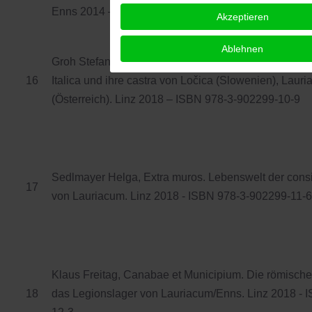
Enns 2014 – ISBN 978-3-902299-09-3
Akzeptieren
Ablehnen
Groh Stefan, Im Spannungsfeld von Macht und Strateg
16
Italica und ihre castra von Ločica (Slowenien), Lau
(Österreich). Linz 2018 – ISBN 978-3-902299-10-9
Sedlmayer Helga, Extra muros. Lebenswelt der cons
17
von Lauriacum. Linz 2018 - ISBN 978-3-902299-11-6
Klaus Freitag, Canabae et Municipium. Die römisc
18
das Legionslager von Lauriacum/Enns. Linz 2018 - 