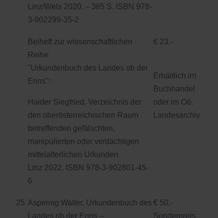
Linz/Wels 2020. – 385 S. ISBN 978-
3-902299-35-2
Beiheft zur wissenschaftlichen
€ 23,-
Reihe
"Urkundenbuch des Landes ob der
Erhältlich im
Enns":
Buchhandel
Haider Siegfried, Verzeichnis der
oder im Oö.
den oberösterreichischen Raum
Landesarchiv
betreffenden gefälschten,
manipulierten oder verdächtigen
mittelalterlichen Urkunden
Linz 2022. ISBN 978-3-902801-45-
6
25
Aspernig Walter, Urkundenbuch des
€ 50,-
Landes ob der Enns –
Sonderpreis