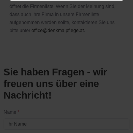
öffnet die Firmenliste. Wenn Sie der Meinung sind,
dass auch Ihre Firma in unsere Firmenliste
aufgenommen werden sollte, kontaktieren Sie uns
bitte unter
office@denkmalpflege.at
.
Sie haben Fragen - wir
freuen uns über eine
Nachricht!
Name
*