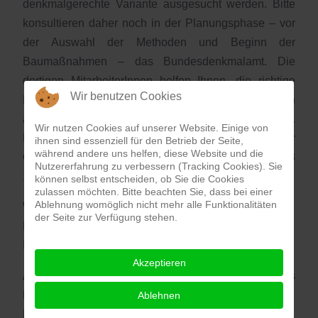
denkmalgerechte Variante ausgesucht werden. Bitte
konsultieren daher noch in der Planungsphase – vor
der Auswahl der Methoden und Beginn der
Baumaßnahmen – das Bundesdenkmalamt. Die
dortigen MitarbeiterInnen helfen Ihnen, die richtige
Wir benutzen Cookies
Methode auszuwählen. In bestimmten Fällen kann
auch finanzielle Unterstützung geboten werden.
Wir nutzen Cookies auf unserer Website. Einige von
Kontakt: Bundesdenkmalamt, Landeskonservatorat für
ihnen sind essenziell für den Betrieb der Seite,
während andere uns helfen, diese Website und die
Oberösterreich, Rainerstraße 11, 4020 Linz, Tel.: +43
Nutzererfahrung zu verbessern (Tracking Cookies). Sie
1 534 15 – 0, E-Mail:
oberoesterreich@bda.gv.at
.
können selbst entscheiden, ob Sie die Cookies
zulassen möchten. Bitte beachten Sie, dass bei einer
Ablehnung womöglich nicht mehr alle Funktionalitäten
Wir wünschen Ihnen gutes Gelingen für Ihr
der Seite zur Verfügung stehen.
Bauprojekt, nicht zuletzt aber auch viel Freude mit
Ihrem Baudenkmal!
Akzeptieren
Auf unserer Homepage finden Sie nun unser aktuelles
Firmenverzeichnis, geordnet nach Gewerken bzw.
Ablehnen
Materialien. Ein Klick auf das nebenstehende Bild