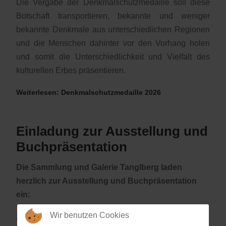
Die Vergabe der Denkmalschutzmedaille soll diese
Botschaft transportieren, bekannte und weniger
bekannte Denkmale aus unterschiedlichen Regionen
und die Menschen dahinter vor den Vorhang holen
und somit die Unterschiedlichkeit und Vielfalt des
kulturellen Erbes präsentieren.
Weiterlesen: Denkmalschutzmedaille 2026
Einladung zur Ausstellung und
Buchpräsentation
Die Sammlung und Galerie Tanglberg laden
herzlich zur Ausstellung und Buchpräsentation
ein:
Wir benutzen Cookies
Samstag, 13. Juni, 15.30 Uhr, Schloss Hochhaus