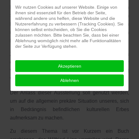
Wir nutzen Cookies auf unserer Website. Einige von
Beim Stöbern in den eigenen Beständen ist Erich
ihnen sind essenziell für den Betrieb der Seite,
Spitzbart auf ein Konvolut von künstlerisch
während andere uns helfen, diese Website und die
Nutzererfahrung zu verbessern (Tracking Cookies). Sie
hochwertigen Dokumentationen von Bauernhäusern
können selbst entscheiden, ob Sie die Cookies
und Zimmermannsarbeiten gestoßen, geschaffen von
zulassen möchten. Bitte beachten Sie, dass bei einer
Ablehnung womöglich nicht mehr alle Funktionalitäten
Hugo von Preen in der Zwischenkriegszeit.
der Seite zur Verfügung stehen.
Zur Ergänzung für eine kleine Präsentation hat das
OÖLM themengleiche Arbeiten von Max Kislinger zur
Akzeptieren
Verfügung gestellt. Herzlichen Dank dafür an Alfred
Weidinger und Thekla Weissengruber!
Ablehnen
Der Anlass dieser Ausstellung soll genutzt werden,
um auf die allgemein prekäre Situation unseres, sich
in Bedrängnis befindlichen kulturellen Erbes
aufmerksam zu machen.
Zu diesem Thema ist vor Kurzem ein Buch