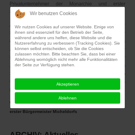
Privatunternehmer der Monarchie und erster
Bürgermeister seiner Heimatgemeinde.
Wir benutzen Cookies
Als Caspar Zeitlinger 1798 geboren wurde, war
Wir nutzen Cookies auf unserer Website. Einige von
ihnen sind essenziell für den Betrieb der Seite,
Micheldorf bereits seit Jahrhunderten Zentrum der
während andere uns helfen, diese Website und die
europäischen Sensenproduktion. Sensen waren als
Nutzererfahrung zu verbessern (Tracking Cookies). Sie
können selbst entscheiden, ob Sie die Cookies
absolute High-Tech-Produkte ihrer Zeit wichtigster
zulassen möchten. Bitte beachten Sie, dass bei einer
Exportartikel der Monarchie. Alle Vorfahren Caspar
Ablehnung womöglich nicht mehr alle Funktionalitäten
der Seite zur Verfügung stehen.
Zeitlingers hatten seit Generationen
Sensenwerke betrieben, der berufliche Weg war also
vorgezeichnet. Er verstand es allerdings, diese
Akzeptieren
besondere Ausgangslage zu nutzen.
Ablehnen
Weiterlesen: Caspar Zeitlinger – Industriepionier und
erster Bürgermeister Micheldorfs
ARCHIV: Aktuelles