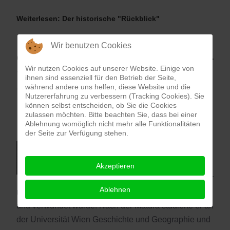
Weiterlesen: Der historische "Rückblick"
Wir benutzen Cookies
Othmar Hageneder (*25.7.1927–
Wir nutzen Cookies auf unserer Website. Einige von
†27.6.2020)
ihnen sind essenziell für den Betrieb der Seite,
während andere uns helfen, diese Website und die
Am 27. Juni dieses Jahres verstarb
Nutzererfahrung zu verbessern (Tracking Cookies). Sie
können selbst entscheiden, ob Sie die Cookies
der gebürtige Linzer, em. o. Univ.-
zulassen möchten. Bitte beachten Sie, dass bei einer
Prof. Dr. Othmar Hageneder, in
Ablehnung womöglich nicht mehr alle Funktionalitäten
der Seite zur Verfügung stehen.
Wien im 93. Lebensjahr. Der Sohn
eines Polizeibeamten besuchte in
seiner Heimatstadt das
Akzeptieren
akademische Gymnasium, wobei er
Ablehnen
noch knapp vor Kriegsende zum Militär eingezogen
und verwundet wurde. Nach der Matura studierte er an
der Universität Wien Geschichte und Geographie und