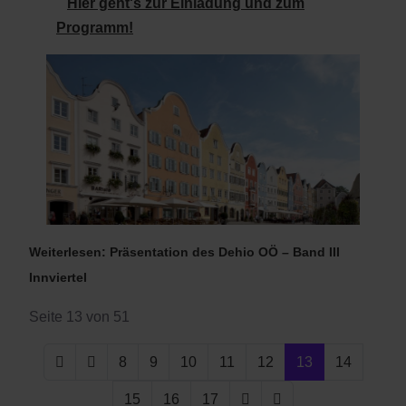
Hier geht's zur Einladung und zum
Programm!
Weiterlesen: Präsentation des Dehio OÖ – Band III
Innviertel
Seite 13 von 51
8
9
10
11
12
13
14
15
16
17