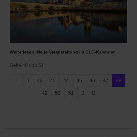
Weiterlesen: Neue Veranstaltung im GLD-Kalender
Seite 48 von 51
42
43
44
45
46
47
48
49
50
51