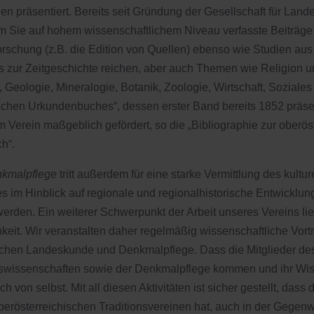
en präsentiert. Bereits seit Gründung der Gesellschaft für Land
em Sie auf hohem wissenschaftlichem Niveau verfasste Beiträge
chung (z.B. die Edition von Quellen) ebenso wie Studien aus al
s zur Zeitgeschichte reichen, aber auch Themen wie Religion u
Geologie, Mineralogie, Botanik, Zoologie, Wirtschaft, Soziales 
chen Urkundenbuches“, dessen erster Band bereits 1852 präsen
Verein maßgeblich gefördert, so die „Bibliographie zur oberös
h“.
nkmalpflege
tritt außerdem für eine starke Vermittlung des kultu
s im Hinblick auf regionale und regionalhistorische Entwicklu
 werden.
Ein weiterer Schwerpunkt der Arbeit unseres Vereins lie
chkeit. Wir veranstalten daher regelmäßig wissenschaftliche Vo
schen Landeskunde und Denkmalpflege.
Dass die Mitglieder de
teswissenschaften sowie der Denkmalpflege kommen und ihr Wiss
ich von selbst.
Mit all diesen Aktivitäten ist sicher gestellt, dass 
oberösterreichischen Traditionsvereinen hat, auch in der Gegen