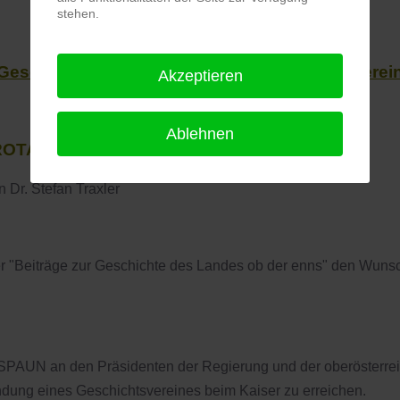
stehen.
Gesellschaft für Landeskunde - OÖ. Musealverei
Akzeptieren
Ablehnen
PROTAGONISTEN
 Dr. Stefan Traxler
Beiträge zur Geschichte des Landes ob der enns" den Wunsch 
UN an den Präsidenten der Regierung und der oberösterrei
ung eines Geschichtsvereines beim Kaiser zu erreichen.