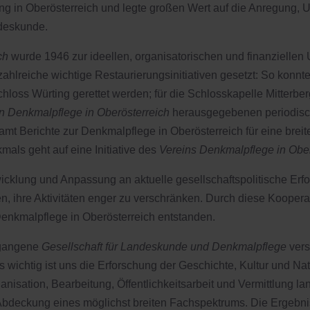
ng in Oberösterreich und legte großen Wert auf die Anregung, 
ndeskunde.
ch
wurde 1946 zur ideellen, organisatorischen und finanziellen 
ahlreiche wichtige Restaurierungsinitiativen gesetzt: So konnt
loss Würting gerettet werden; für die Schlosskapelle Mitterbe
n Denkmalpflege in Oberösterreich
herausgegebenen periodische
Berichte zur Denkmalpflege in Oberösterreich für eine breite 
mals geht auf eine Initiative des
Vereins Denkmalpflege in Ober
wicklung und Anpassung an aktuelle gesellschaftspolitische Erf
, ihre Aktivitäten enger zu verschränken. Durch diese Kooperati
nkmalpflege in Oberösterreich entstanden.
egangene
Gesellschaft für Landeskunde und Denkmalpflege
vers
 wichtig ist uns die Erforschung der Geschichte, Kultur und Na
anisation, Bearbeitung, Öffentlichkeitsarbeit und Vermittlung
Abdeckung eines möglichst breiten Fachspektrums. Die Ergebn