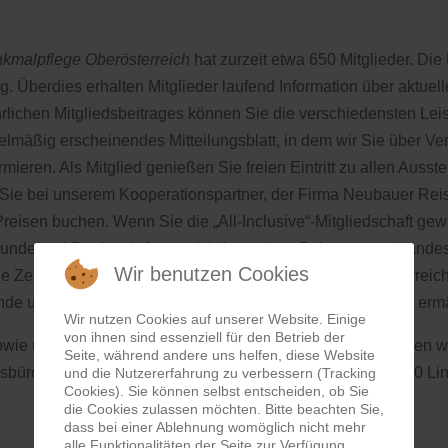
nkmalpflege Oberösterreich
hat zurzeit etwa 650 Mitglieder. Die 
Überdies erhalten Mitglieder laufend Information über aktuel
rlichen Mitgliedsbeitrages können Sie die verschiedensten Lei
gelmäßig erscheinendes Mitteilungsblatt, in dem wir Sie über V
eren. Als Mitglied genießen Sie freien Eintritt zu allen Ausst
e bei unserem Kooperationspartner, der Firma Neubauer Reis
eisen buchen. Wenn Sie die „All-Inclusive“-Mitgliedschaft gewä
skunde und Denkmalpflege mit informativen Beiträgen zur Lan
Wir benutzen Cookies
ie Zeitschrift „ARX - Burgen und Schlösser in Bayern, Österreich
unde und Denkmalpflege herausgegebene Publikationen zu erm
Wir nutzen Cookies auf unserer Website. Einige
von ihnen sind essenziell für den Betrieb der
wie unter der Mailadresse
office@ooelandeskunde.at
stehen w
Seite, während andere uns helfen, diese Website
büro (Haus der Volkskultur, Promenade 37/Zimmer 9, 4020 Linz 
und die Nutzererfahrung zu verbessern (Tracking
Cookies). Sie können selbst entscheiden, ob Sie
die Cookies zulassen möchten. Bitte beachten Sie,
dass bei einer Ablehnung womöglich nicht mehr
alle Funktionalitäten der Seite zur Verfügung