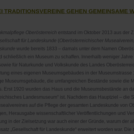
I TR
A
DITIONSVEREINE GEHEN GEMEINSAME 
nkmalpflege Oberösterreich
entstand im Oktober 2013 aus der
sellschaft für Landeskunde
(
Oberösterreichischer Musealverein
eskunde
wurde bereits 1833 – damals unter dem Namen
Oberöst
nd schließlich ein Museum zu schaffen. Innerhalb weniger Jah
 sowie für Naturkunde und Volkskunde des Landes Oberösterreic
htung eines eigenen Museumsgebäudes in der Museumstrasse 1
htige Museumsgebäude, die umfangreichen Bestände sowie die M
s. Erst 1920 wurden das Haus und die Museumsbestände an das
rreichisches Landesmuseum“ ist. Nachdem das Hauptziel – die S
Musealvereines auf die Pflege der gesamten Landeskunde von Ob
en, Herausgabe wissenschaftlicher Veröffentlichungen und Ver
g in der Zielsetzung war auch einer der Gründe, warum der al
satz „Gesellschaft für Landeskunde“ erweitert worden war. Die