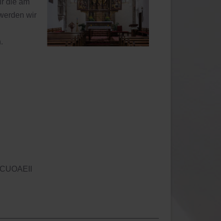
ir die am
 werden wir
.
/CCUOAEII