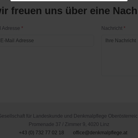
ir freuen uns über eine Nach
l Adresse
*
Nachricht
*
Gesellschaft für Landeskunde und Denkmalpflege Oberösterreic
Promenade 37 / Zimmer 9, 4020 Linz
+43 (0) 732 77 02 18
office@denkmalpflege.at