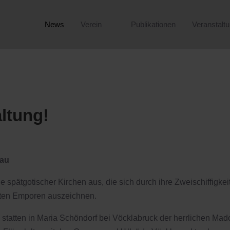
News
Verein
Publikationen
Veranstalt
ltung!
au
 spätgotischer Kirchen aus, die sich durch ihre Zweischiffigkeit
eten Emporen auszeichnen.
 statten in Maria Schöndorf bei Vöcklabruck der herrlichen Ma