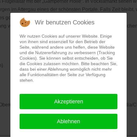
lügelaltar mit der „Gamperner Hölle“. In Vöcklamarkt sehen w
rgen im Attergau eines der schönsten Portale. Falls Zeit bleibt,
es gotischen Flügelaltars sowie die barockisierte Kirche in
Wir benutzen Cookies
ang von Polheim und seiner burgundischen Gemahlin besuchen
Wir nutzen Cookies auf unserer Website. Einige
von ihnen sind essenziell für den Betrieb der
Seite, während andere uns helfen, diese Website
und die Nutzererfahrung zu verbessern (Tracking
Cookies). Sie können selbst entscheiden, ob Sie
die Cookies zulassen möchten. Bitte beachten Sie,
n)
dass bei einer Ablehnung womöglich nicht mehr
alle Funktionalitäten der Seite zur Verfügung
stehen.
Akzeptieren
, Oberösterreich, Lienhart Astl, um 1490–1500. Foto: Wikipedia
Ablehnen