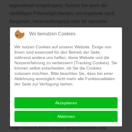
tagesaktuell eingetragen). Nutzen Sie auch die
vielfältigen Filtermöglichkeiten, um Angebote nach
Regionen, Veranstaltungstyp oder für spezielle
Zielgruppen zu finden. Informationen erhalten Sie
Wir benutzen Cookies
zudem auf den Auftritten des Verbunds OÖ Museen
via
Facebook
und
Instagram
.
Wir nutzen Cookies auf unserer Website. Einige von
ihnen sind essenziell für den Betrieb der Seite,
während andere uns helfen, diese Website und die
_________________________________
Nutzererfahrung zu verbessern (Tracking Cookies). Sie
können selbst entscheiden, ob Sie die Cookies
Programmschienen
zulassen möchten. Bitte beachten Sie, dass bei einer
Um die Orientierung zu erleichtern und um bei der
Ablehnung womöglich nicht mehr alle Funktionalitäten
der Seite zur Verfügung stehen.
Auswahl eigene Schwerpunkte setzen zu können,
werden seitens der Museen heuer erstmals spezielle
Programmschienen geboten:
Akzeptieren
Museum bricht auf
:
Ablehnen
Unter diesem Motto finden Besucherinnen und