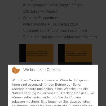
Ausgrabungen beim Linzer Schloss
100 Jahre Mariendom
Welterbe Donaulimes
Aktionswoche Museumstag 2024
Neufunde des Medailleurs Leo Zimpel
Digitalisierung und das Schlagwort "Würting"
Wir benutzen Cookies
Wir nutzen Cookies auf unserer Website. Einige von
ihnen sind essenziell für den Betrieb der Seite,
während andere uns helfen, diese Website und die
Nutzererfahrung zu verbessern (Tracking Cookies). Sie
können selbst entscheiden, ob Sie die Cookies
Die GLD wünscht anregende Lektüre!
zulassen möchten. Bitte beachten Sie, dass bei einer
Ablehnung womöglich nicht mehr alle Funktionalitäten