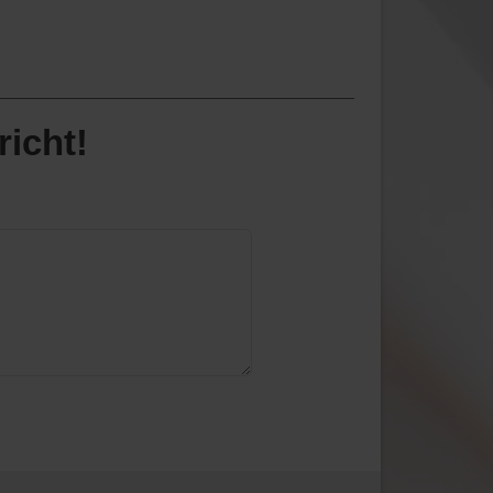
richt!