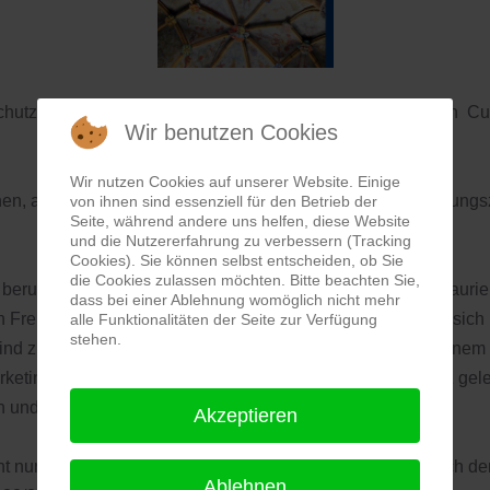
hutz Europäischer Kulturgüter / Strategies for European Cul
Wir benutzen Cookies
Wir nutzen Cookies auf unserer Website. Einige
chen, aktiv zu vermitteln und effektiv zu schützen ist das Bildu
von ihnen sind essenziell für den Betrieb der
Seite, während andere uns helfen, diese Website
und die Nutzererfahrung zu verbessern (Tracking
Cookies). Sie können selbst entscheiden, ob Sie
die Cookies zulassen möchten. Bitte beachten Sie,
s berufstätige Personen in den Bereichen Museologie, Restaurier
dass bei einer Ablehnung womöglich nicht mehr
 Freiberufler und Spezialisten aus anderen Branchen, die sich i
alle Funktionalitäten der Seite zur Verfügung
stehen.
sind zur Teilnahme am Masterstudiengang eingeladen. In einem 
eting- und Rechtsaspekte der Arbeit im Kulturgüterschutz gele
en und Workshops bereichert.
Akzeptieren
t nur Details zu den Bewerbungsmodalitäten, sondern auch de
Ablehnen