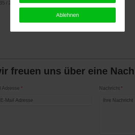
35 / 20702,
www.wiltschko.cc
Ablehnen
ir freuen uns über eine Nach
l Adresse
*
Nachricht
*