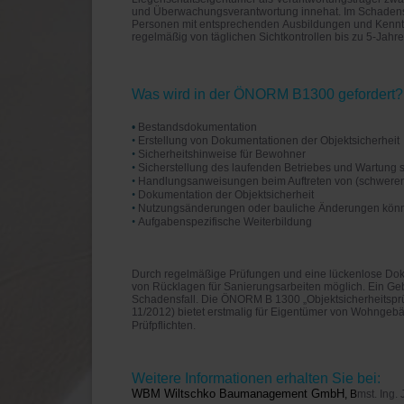
und Überwachungsverantwortung innehat. Im Schadensfal
Personen mit entsprechenden Ausbildungen und Kennt
regelmäßig von täglichen Sichtkontrollen bis zu 5-Jahre
Was wird in der ÖNORM B1300 gefordert
•
Bestandsdokumentation
•
Erstellung von Dokumentationen
der Objektsicherheit
•
Sicherheitshinweise für Bewohner
•
Sicherstellung des laufenden Betriebes
und Wartung s
•
Handlungsanweisungen beim Auftreten
von (schwere
•
Dokumentation der Objektsicherheit
•
Nutzungsänderungen oder bauliche
Änderungen könn
•
Aufgabenspezifische Weiterbildung
Durch regelmäßige Prüfungen und eine lückenlose Dok
von Rücklagen für Sanierungsarbeiten möglich. Ein G
Schadensfall. Die ÖNORM B 1300 „Objektsicherheitsp
11/2012) bietet erstmalig für Eigentümer von Wohngeb
Prüfpflichten.
Weitere Informationen erhalten Sie bei:
WBM Wiltschko Baumanagement GmbH
, B
mst. Ing.