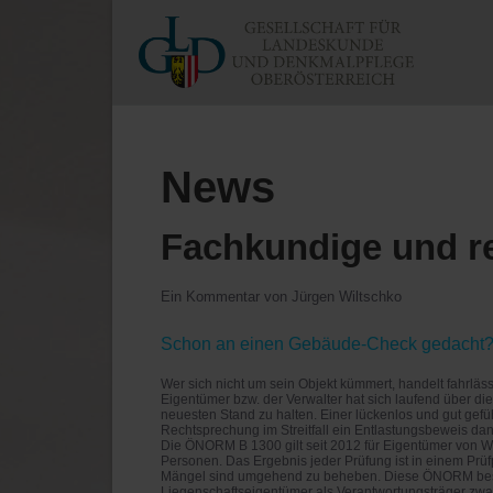
News
Fachkundige und r
Ein Kommentar von Jürgen Wiltschko
Schon an einen Gebäude-Check gedacht
Wer sich nicht um sein Objekt kümmert, handelt fahrläs
Eigentümer bzw. der Verwalter hat sich laufend über di
neuesten Stand zu halten. Einer lückenlos und gut gef
Rechtsprechung im Streitfall ein Entlastungsbeweis d
Die ÖNORM B 1300 gilt seit 2012 für Eigentümer von Wo
Personen. Das Ergebnis jeder Prüfung ist in einem Prü
Mängel sind umgehend zu beheben. Diese ÖNORM beschre
Liegenschaftseigentümer als Verantwortungsträger zwar 