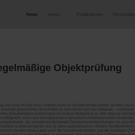
News
Verein
Publikationen
Veranstalt
egelmäßige Objektprüfung
?
sig und muss im Fall eines Unfalles nicht nur Schadenersatz zahlen, sondern auch
e neuesten gesetzlichen Vorschriften zu informieren und das Gebäude – zumindest w
ührten Dokumentation kommt dabei besondere Bedeutung zu. War etwa ein Mangel n
ann erfolgreich, wenn das Wohngebäude in periodisch wiederkehrenden Abständen 
hngebäuden. Sie schreibt verpflichtende Objektsicherheitsprüfungen vor, also di
fprotokoll zu dokumentieren und 10 Jahre aufzubewahren. Weitere Sichtkontrollen
ibt darüber hinaus aber auch die Verantwortlichkeiten und die jeweiligen Zustä
berechtigt ist, seine Aufgaben zu delegieren, aber immer eine „Letztverantwortun