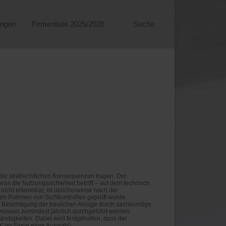
ungen
Firmenliste 2025/2026
Suche
 die strafrechtlichen Konsequenzen tragen. Der
as die Nutzungssicherheit betrifft – auf dem technisch
icht erkennbar, ist üblicherweise nach der
im Rahmen von Sichtkontrollen geprüft wurde.
e Besichtigung der baulichen Anlage durch sachkundige
 müssen zumindest jährlich durchgeführt werden.
ndigkeiten. Dabei wird festgehalten, dass der
g“ im Sinne einer Auswahl-