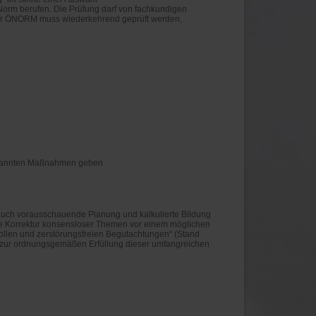
 Norm berufen. Die Prüfung darf von fachkundigen
der ÖNORM muss wiederkehrend geprüft werden,
nannten
Maßnahmen geben
auch vorausschauende Planung und kalkulierte Bildung
ie Korrektur konsensloser Themen vor einem möglichen
llen und zerstörungsfreien Begutachtungen“ (Stand
en zur ordnungsgemäßen Erfüllung dieser umfangreichen