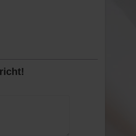
richt!