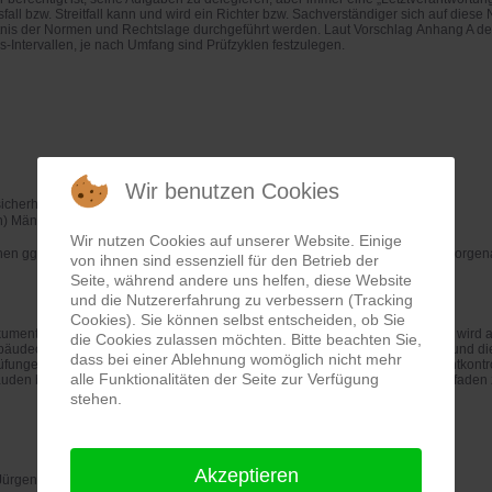
l bzw. Streitfall kann und wird ein Richter bzw. Sachverständiger sich auf diese
nis der Normen und Rechtslage durchgeführt werden. Laut Vorschlag Anhang A 
s-Intervallen, je nach Umfang sind Prüfzyklen festzulegen.
?
Wir benutzen Cookies
icherheitstechnischer
Anlagen
n) Mängeln und Gefahren
Wir nutzen Cookies auf unserer Website. Einige
en ggf. Anlass zu
entsprechenden Aktualisierungen und
Anpassungen der vorge
von ihnen sind essenziell für den Betrieb der
Seite, während andere uns helfen, diese Website
und die Nutzererfahrung zu verbessern (Tracking
Cookies). Sie können selbst entscheiden, ob Sie
umentation lassen sich Schäden schnell erkennen und vermeiden. Dadurch wird 
die Cookies zulassen möchten. Bitte beachten Sie,
ebäudecheck ermöglicht eine umfangreiche Zustandsanalyse für Eigentümer und d
dass bei einer Ablehnung womöglich nicht mehr
rüfungen für Wohngebäude – Regelmäßige Prüfroutinen im
Rahmen von Sichtkontro
alle Funktionalitäten der Seite zur Verfügung
äuden bzw. deren Verwaltungen einen praxis
orientierten
und strukturierten Leitfad
stehen.
Akzeptieren
 Jürgen Wiltschko, MSc