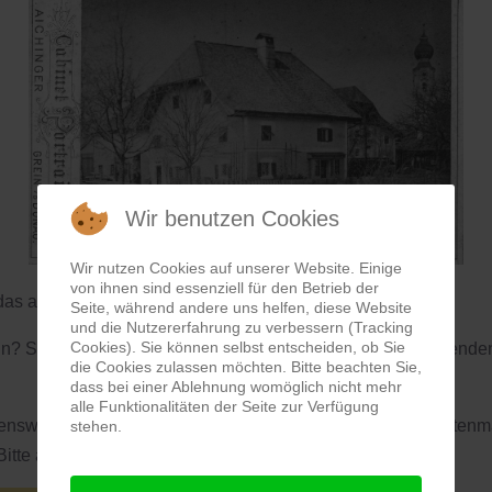
Wir benutzen Cookies
Wir nutzen Cookies auf unserer Website. Einige
von ihnen sind essenziell für den Betrieb der
as aktuelle „Rätselbild“ vergrößert dar.
Seite, während andere uns helfen, diese Website
und die Nutzererfahrung zu verbessern (Tracking
Cookies). Sie können selbst entscheiden, ob Sie
n? Sie wissen mehr dazu? Dann senden Sie uns Ihre klärenden 
die Cookies zulassen möchten. Bitte beachten Sie,
dass bei einer Ablehnung womöglich nicht mehr
alle Funktionalitäten der Seite zur Verfügung
nswerterweise zur Verfügung gestellt von Johannes Gstöttenma
stehen.
itte anklicken):