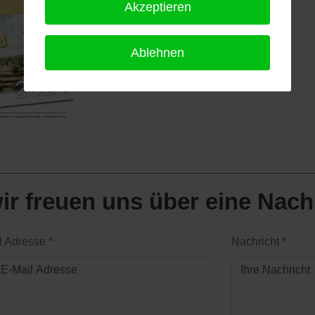
Akzeptieren
Ablehnen
ir freuen uns über eine Nach
l Adresse
*
Nachricht
*